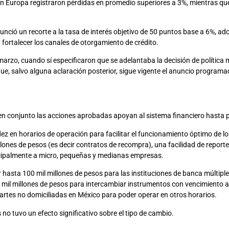
en Europa registraron pérdidas en promedio superiores a 3%, mientras que
unció un recorte a la tasa de interés objetivo de 50 puntos base a 6%, 
fortalecer los canales de otorgamiento de crédito.
rzo, cuando sí especificaron que se adelantaba la decisión de política m
que, salvo alguna aclaración posterior, sigue vigente el anuncio program
en conjunto las acciones aprobadas apoyan al sistema financiero hasta p
dez en horarios de operación para facilitar el funcionamiento óptimo de 
ones de pesos (es decir contratos de recompra), una facilidad de reporte 
ncipalmente a micro, pequeñas y medianas empresas.
 hasta 100 mil millones de pesos para las instituciones de banca múltip
mil millones de pesos para intercambiar instrumentos con vencimiento a
artes no domiciliadas en México para poder operar en otros horarios.
s no tuvo un efecto significativo sobre el tipo de cambio.