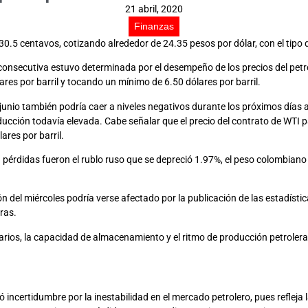
21 abril, 2020
Finanzas
o 30.5 centavos, cotizando alrededor de 24.35 pesos por dólar, con el t
nsecutiva estuvo determinada por el desempeño de los precios del petról
res por barril y tocando un mínimo de 6.50 dólares por barril.
de junio también podría caer a niveles negativos durante los próximos día
cción todavía elevada. Cabe señalar que el precio del contrato de WTI
ares por barril.
on pérdidas fueron el rublo ruso que se depreció 1.97%, el peso colombia
ón del miércoles podría verse afectado por la publicación de las estadíst
ras.
tarios, la capacidad de almacenamiento y el ritmo de producción petrolera 
ncertidumbre por la inestabilidad en el mercado petrolero, pues refleja l