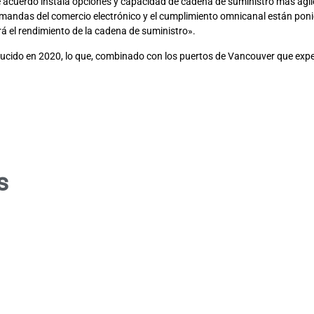
 acuerdo instala opciones y capacidad de cadena de suministro más ágil
mandas del comercio electrónico y el cumplimiento omnicanal están poni
rá el rendimiento de la cadena de suministro».
cido en 2020, lo que, combinado con los puertos de Vancouver que experi
s