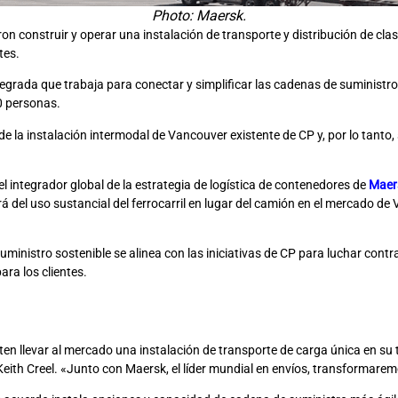
Photo: Maersk.
on construir y operar una instalación de transporte y distribución de cl
tes.
grada que trabaja para conectar y simplificar las cadenas de suministro 
0 personas.
la instalación intermodal de Vancouver existente de CP y, por lo tanto, se
el integrador global de la estrategia de logística de contenedores de
Maer
 del uso sustancial del ferrocarril en lugar del camión en el mercado d
uministro sostenible se alinea con las iniciativas de CP para luchar cont
ara los clientes.
n llevar al mercado una instalación de transporte de carga única en su 
P, Keith Creel. «Junto con Maersk, el líder mundial en envíos, transformar