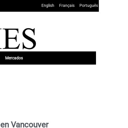
English
•
Français
•
Português
Mercados
e en Vancouver