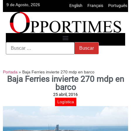
9 de Agosto, 2026
English
•
Français
•
Português
Portada
»
Baja Ferries invierte 270 mdp en barco
Baja Ferries invierte 270 mdp en
barco
25 abril, 2016
Logística