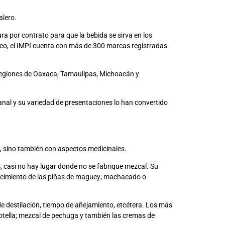
alero.
a por contrato para que la bebida se sirva en los
ico, el IMPI cuenta con más de 300 marcas registradas
regiones de Oaxaca, Tamaulipas, Michoacán y
anal y su variedad de presentaciones lo han convertido
es, sino también con aspectos medicinales.
 casi no hay lugar donde no se fabrique mezcal. Su
cocimiento de las piñas de maguey; machacado o
e destilación, tiempo de añejamiento, etcétera. Los más
botella; mezcal de pechuga y también las cremas de