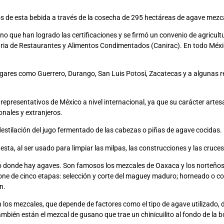
os de esta bebida a través de la cosecha de 295 hectáreas de agave mezc
 que han logrado las certificaciones y se firmó un convenio de agricultur
stria de Restaurantes y Alimentos Condimentados (Canirac). En todo Méx
gares como Guerrero, Durango, San Luis Potosí, Zacatecas y a algunas 
representativos de México a nivel internacional, ya que su carácter artes
ales y extranjeros.
destilación del jugo fermentado de las cabezas o piñas de agave cocidas.
iesta, al ser usado para limpiar las milpas, las construcciones y las cruc
co donde hay agaves. Son famosos los mezcales de Oaxaca y los norteños,
one de cinco etapas: selección y corte del maguey maduro; horneado o 
n.
los mezcales, que depende de factores como el tipo de agave utilizado, d
mbién están el mezcal de gusano que trae un chinicuilito al fondo de la 