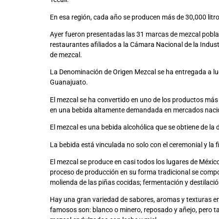
En esa región, cada año se producen más de 30,000 litr
Ayer fueron presentadas las 31 marcas de mezcal poblano
restaurantes afiliados a la Cámara Nacional de la Indu
de mezcal.
La Denominación de Origen Mezcal se ha entregada a lu
Guanajuato.
El mezcal se ha convertido en uno de los productos más 
en una bebida altamente demandada en mercados nacion
El mezcal es una bebida alcohólica que se obtiene de la 
La bebida está vinculada no solo con el ceremonial y la f
El mezcal se produce en casi todos los lugares de Méxi
proceso de producción en su forma tradicional se comp
molienda de las piñas cocidas; fermentación y destilació
Hay una gran variedad de sabores, aromas y texturas en 
famosos son: blanco o minero, reposado y añejo, pero ta