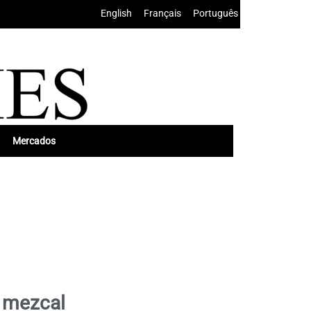
English
•
Français
•
Português
Mercados
l mezcal