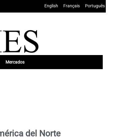
English
•
Français
•
Português
Mercados
mérica del Norte