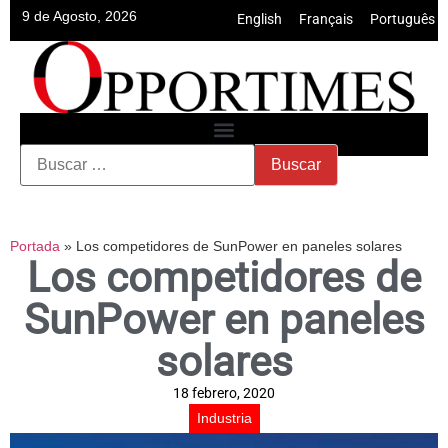
9 de Agosto, 2026
English
•
Français
•
Português
Portada
»
Los competidores de SunPower en paneles solares
Los competidores de
SunPower en paneles
solares
18 febrero, 2020
Industria