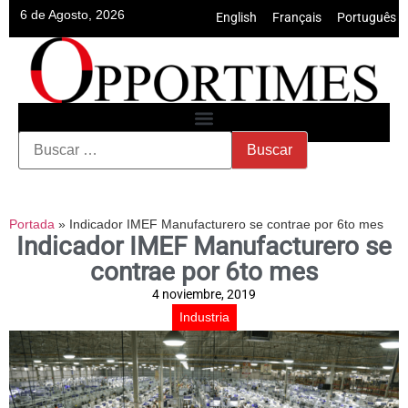
6 de Agosto, 2026
English
•
Français
•
Português
Portada
»
Indicador IMEF Manufacturero se contrae por 6to mes
Indicador IMEF Manufacturero se
contrae por 6to mes
4 noviembre, 2019
Industria