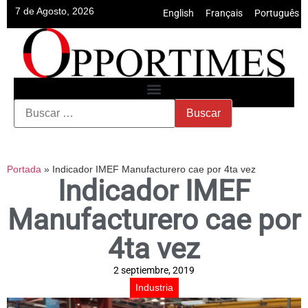
7 de Agosto, 2026
English
•
Français
•
Português
Portada
»
Indicador IMEF Manufacturero cae por 4ta vez
Indicador IMEF
Manufacturero cae por
4ta vez
2 septiembre, 2019
Industria