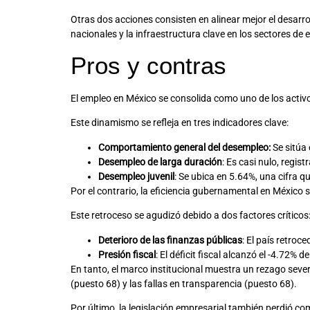
Otras dos acciones consisten en alinear mejor el desarrol
nacionales y la infraestructura clave en los sectores de 
Pros y contras
El empleo en México se consolida como uno de los activo
Este dinamismo se refleja en tres indicadores clave:
Comportamiento general del desempleo:
Se sitúa 
Desempleo de larga duración
: Es casi nulo, regi
Desempleo juvenil
: Se ubica en 5.64%, una cifra qu
Por el contrario, la eficiencia gubernamental en México s
Este retroceso se agudizó debido a dos factores críticos
Deterioro de las finanzas públicas
: El país retroc
Presión fiscal
: El déficit fiscal alcanzó el -4.72%
En tanto, el marco institucional muestra un rezago sever
(puesto 68) y las fallas en transparencia (puesto 68).
Por último, la legislación empresarial también perdió comp