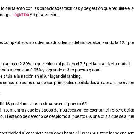
lo del talento con las capacidades técnicas y de gestión que requiere el s
energía,
logística
y digitalización.
s competitivos más destacados dentro del índice, alcanzando la 12.ª pos
en un bajo 2.39%, lo que coloca al país en el 7.º peldaño a nivel mundial.
strando apenas un 0.05% y logrando el 3.er puesto global.
e sitúa a la nación en el 9.º lugar del ranking.
e consolidó como una de sus principales debilidades al caer al sitio 67, p
:
edió 13 posiciones hasta situarse en el puesto 65.
 del PIB, mientras que los pagos de intereses ya representan el 15.67% del g
o. El estado de derecho se desplomó al puesto 69, una crisis que se aline
etitividad al caer siete escalones hasta el lugar 69. Este pilar se encuent