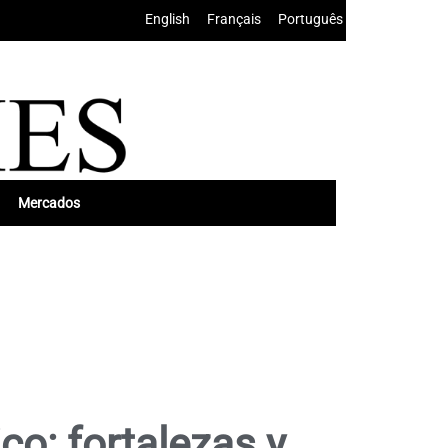
English
•
Français
•
Português
Mercados
co: fortalezas y