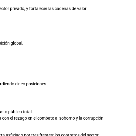
ector privado, y fortalecer las cadenas de valor
ición global.
erdiendo cinco posiciones.
asto público total.
a con el rezago en el combate al soborno y la corrupción
ra asfixiado por tres frentes: los contratos del sector