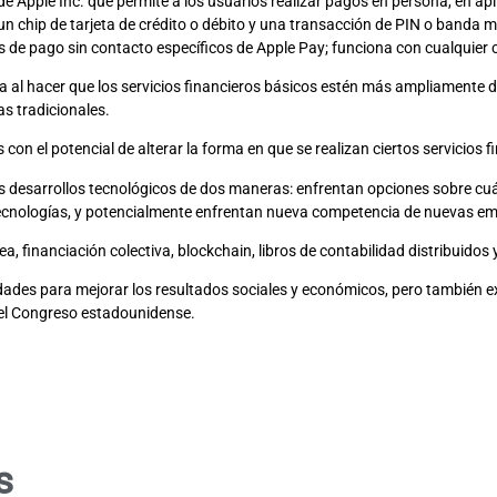
l de Apple Inc. que permite a los usuarios realizar pagos en persona, en a
un chip de tarjeta de crédito o débito y una transacción de PIN o banda 
s de pago sin contacto específicos de Apple Pay; funciona con cualquier
ra al hacer que los servicios financieros básicos estén más ampliamente 
as tradicionales.
con el potencial de alterar la forma en que se realizan ciertos servicios f
 desarrollos tecnológicos de dos maneras: enfrentan opciones sobre cuá
ecnologías, y potencialmente enfrentan nueva competencia de nuevas emp
a, financiación colectiva, blockchain, libros de contabilidad distribuido
ades para mejorar los resultados sociales y económicos, pero también exis
del Congreso estadounidense.
s