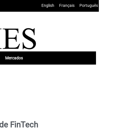
English
•
Français
•
Português
Mercados
 de FinTech