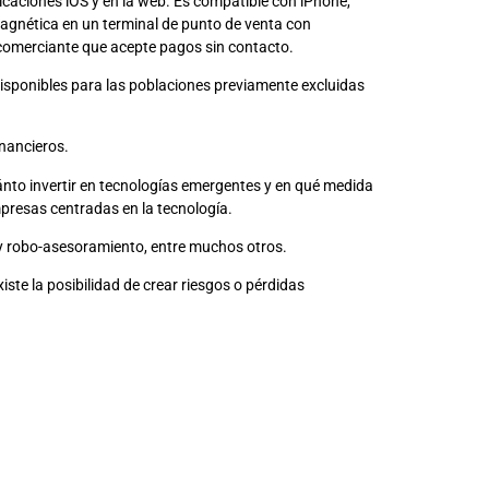
plicaciones iOS y en la web. Es compatible con iPhone,
magnética en un terminal de punto de venta con
 comerciante que acepte pagos sin contacto.
disponibles para las poblaciones previamente excluidas
inancieros.
nto invertir en tecnologías emergentes y en qué medida
resas centradas en la tecnología.
s y robo-asesoramiento, entre muchos otros.
te la posibilidad de crear riesgos o pérdidas