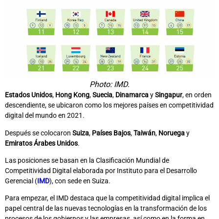
Photo: IMD.
Estados Unidos
,
Hong Kong
,
Suecia
,
Dinamarca
y
Singapur
, en orden
descendiente, se ubicaron como los mejores países en competitividad
digital del mundo en 2021.
Después se colocaron
Suiza
,
Países Bajos
,
Taiwán
,
Noruega
y
Emiratos Árabes Unidos
.
Las posiciones se basan en la Clasificación Mundial de
Competitividad Digital elaborada por Instituto para el Desarrollo
Gerencial (
IMD
), con sede en Suiza.
Para empezar, el IMD destaca que la competitividad digital implica el
papel central de las nuevas tecnologías en la transformación de los
procesos de los gobiernos y las empresas, así como en la forma en