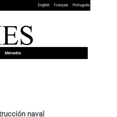
English
•
Français
•
Português
Mercados
trucción naval