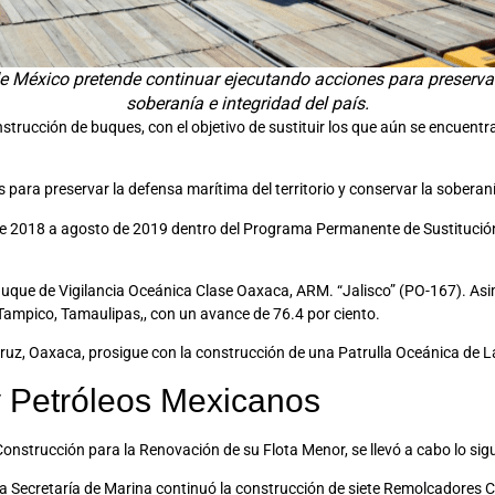
de México pretende continuar ejecutando acciones para preservar 
soberanía e integridad del país.
trucción de buques, con el objetivo de sustituir los que aún se encuentran
ara preservar la defensa marítima del territorio y conservar la soberanía
mbre de 2018 a agosto de 2019 dentro del Programa Permanente de Sustitu
l Buque de Vigilancia Oceánica Clase Oaxaca, ARM. “Jalisco” (PO-167). A
 Tampico, Tamaulipas,, con un avance de 76.4 por ciento.
Cruz, Oaxaca, prosigue con la construcción de una Patrulla Oceánica de L
y Petróleos Mexicanos
nstrucción para la Renovación de su Flota Menor, se llevó a cabo lo sigu
 la Secretaría de Marina continuó la construcción de siete Remolcadores 