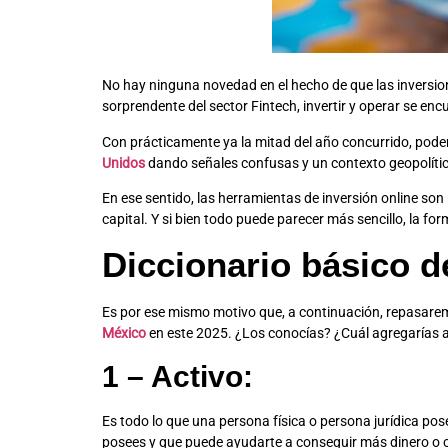
No hay ninguna novedad en el hecho de que las inversion
sorprendente del sector Fintech, invertir y operar se en
Con prácticamente ya la mitad del año concurrido, pode
Unidos
dando señales confusas y un contexto geopolític
En ese sentido, las herramientas de inversión online so
capital. Y si bien todo puede parecer más sencillo, la f
Diccionario básico d
Es por ese mismo motivo que, a continuación, repasare
México
en este 2025. ¿Los conocías? ¿Cuál agregarías a
1 – Activo:
Es todo lo que una persona física o persona jurídica pose
posees y que puede ayudarte a conseguir más dinero o co