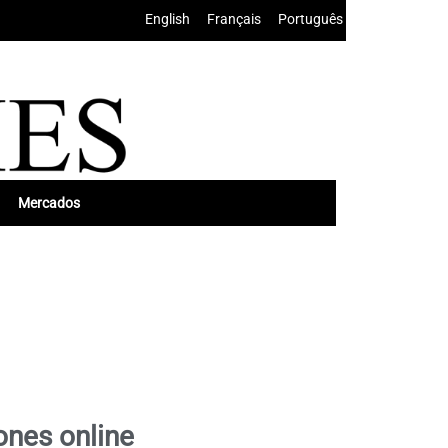
English
•
Français
•
Português
Mercados
ones online