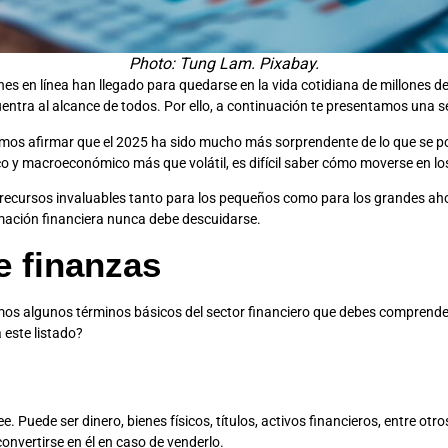
Photo: Tung Lam. Pixabay.
es en línea han llegado para quedarse en la vida cotidiana de millones 
cuentra al alcance de todos. Por ello, a continuación te presentamos una
mos afirmar que el 2025 ha sido mucho más sorprendente de lo que se pod
o y macroeconómico más que volátil, es difícil saber cómo moverse en l
n recursos invaluables tanto para los pequeños como para los grandes ah
ormación financiera nunca debe descuidarse.
e finanzas
mos algunos términos básicos del sector financiero que debes comprende
 este listado?
e. Puede ser dinero, bienes físicos, títulos, activos financieros, entre ot
nvertirse en él en caso de venderlo.