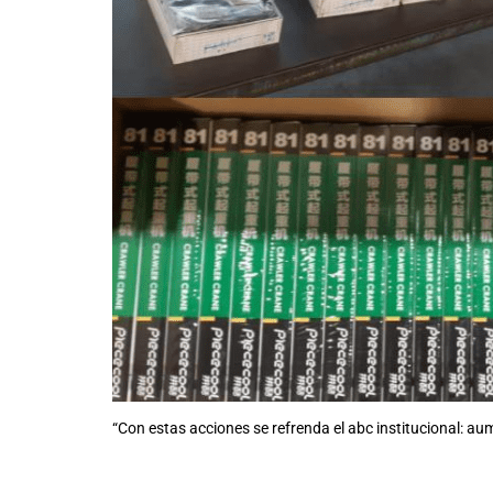
“Con estas acciones se refrenda el abc institucional: au