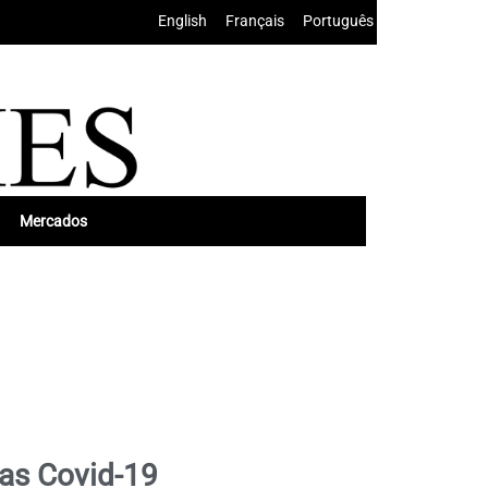
English
•
Français
•
Português
Mercados
bas Covid-19