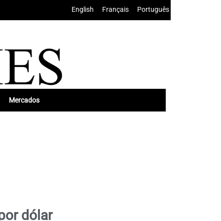
English
•
Français
•
Português
Mercados
por dólar