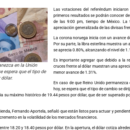
Las votaciones del referéndum iniciaron
primeros resultados se podrán conocer de
de las 9:00 pm, tiempo de México. La t
apreciación generalizada de las divisas fren
La corona noruega inicia con un avance de
Por su parte, la libra esterlina muestra un
se aprecia 0.80%, alcanzando el nivel de 1
Es importante agregar que debido a la re
anezca en la Unión
cruces frente al dólar muestran una apreciac
 espera que el tipo de
menor avance de 1.31%.
 dólar.
En caso de que Reino Unido permanezca 
hoy, se espera que el tipo de cambio se diri
cia su máximo histórico de 19.44 pesos por dólar, que de ser superado p
ienda, Fernando Aportela, señaló que están listos para actuar y pendien
cremento en la volatilidad de los mercados financieros.
entre 18.20 y 18.40 pesos por dólar. En la apertura, el dólar cotiza alred