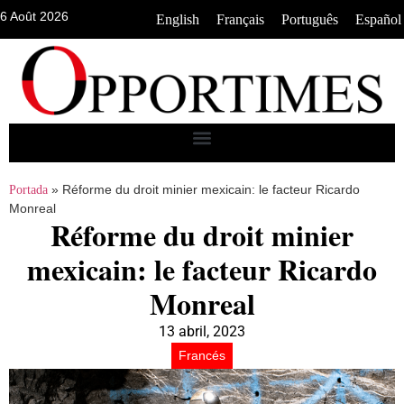
6 Août 2026
•
•
•
English
Français
Português
Español
»
Réforme du droit minier mexicain: le facteur Ricardo
Portada
Monreal
Réforme du droit minier
mexicain: le facteur Ricardo
Monreal
13 abril, 2023
Francés