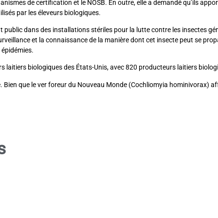
smes de certification et le NOSB. En outre, elle a demandé qu’ils apporte
lisés par les éleveurs biologiques.
 public dans des installations stériles pour la lutte contre les insectes gé
rveillance et la connaissance de la manière dont cet insecte peut se propage
 épidémies.
aitiers biologiques des États-Unis, avec 820 producteurs laitiers biologiq
e. Bien que le ver foreur du Nouveau Monde (Cochliomyia hominivorax) affe
s