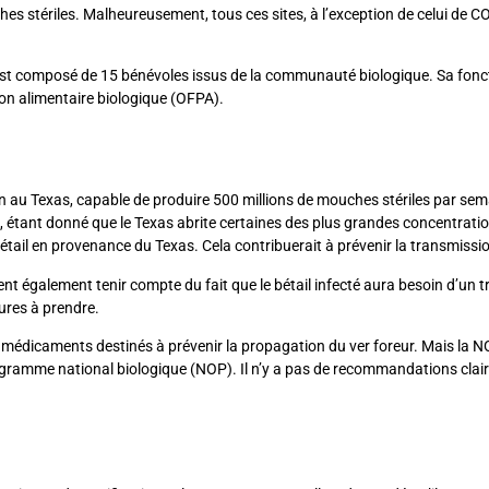
es stériles. Malheureusement, tous ces sites, à l’exception de celui de
est composé de 15 bénévoles issus de la communauté biologique. Sa fonctio
ction alimentaire biologique (OFPA).
n au Texas, capable de produire 500 millions de mouches stériles par semai
, étant donné que le Texas abrite certaines des plus grandes concentrati
ail en provenance du Texas. Cela contribuerait à prévenir la transmissio
ent également tenir compte du fait que le bétail infecté aura besoin d’un tr
ures à prendre.
dicaments destinés à prévenir la propagation du ver foreur. Mais la NODPA
Programme national biologique (NOP). Il n’y a pas de recommandations clai