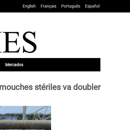
English
•
Français
•
Português
•
Español
Mercados
mouches stériles va doubler