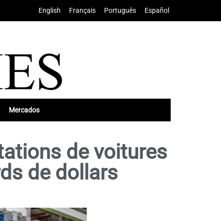
English
•
Français
•
Português
•
Español
Mercados
tations de voitures
rds de dollars