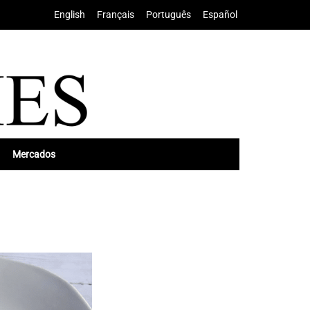
English
•
Français
•
Português
•
Español
Mercados