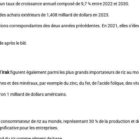
e un taux de croissance annuel composé de 9,7 % entre 2022 et 2030.
des achats extérieurs de 1,408 milliard de dollars en 2023.
ions correspondantes des deux années précédentes. En 2021, elles s’élevai
e après le blé.
l’
Irak
figurent également parmi les plus grands importateurs de riz au m
nes et des minéraux, par exemple du zinc, du fer, de l’acide folique, des v
ron 1 milliard de dollars américains.
t consommateur de riz au monde, représentant 30 % de la production et d
nificative pour les entreprises.
end du riz comme aliment de base.