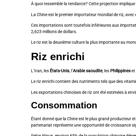
À quoi ressemble la tendance? Cette projection impliqu
La Chine est le premier importateur mondial de riz, avec 
Ces importations sont toutefois inférieures aux importat
2,623 millions de dollars.
Le riz est la deuxième culture la plus importante au mond
Riz enrichi
L’Iran, les
États-Unis
, l’
Arabie saoudite
, les
Philippines
et 
Le riz enrichi contient des nutriments tels que des vitami
Les exportations chinoises de riz ont été estimées à envi
Consommation
Étant donné que la Chine est le plus grand producteur e
partenariat représente une opportunité de croissance sig
Selon Nisun, environ 65% de la population chinoise dép