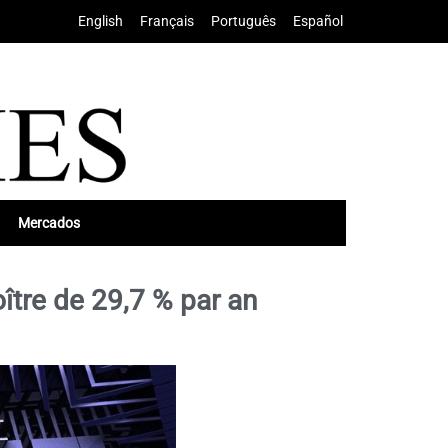
English
•
Français
•
Português
•
Español
Mercados
oître de 29,7 % par an