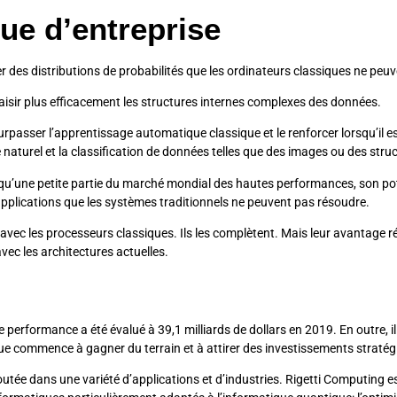
ue d’entreprise
 des distributions de probabilités que les ordinateurs classiques ne peuv
saisir plus efficacement les structures internes complexes des données.
urpasser l’apprentissage automatique classique et le renforcer lorsqu’il 
e naturel et la classification de données telles que des images ou des str
u’une petite partie du marché mondial des hautes performances, son potent
pplications que les systèmes traditionnels ne peuvent pas résoudre.
ec les processeurs classiques. Ils les complètent. Mais leur avantage rés
vec les architectures actuelles.
erformance a été évalué à 39,1 milliards de dollars en 2019. En outre, il d
que commence à gagner du terrain et à attirer des investissements stratég
outée dans une variété d’applications et d’industries. Rigetti Computing