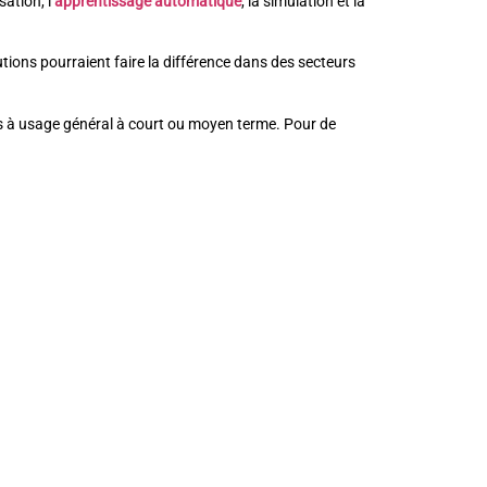
ation, l’
apprentissage automatique
, la simulation et la
ions pourraient faire la différence dans des secteurs
s à usage général à court ou moyen terme. Pour de