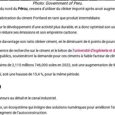
Photo: Government of Peru.
t du nord du
Pérou
, cessera d’utiliser du clinker importé après avoir augm
 fabrication du ciment Portland en tant que produit intermédiaire.
sur le développement d’une activité plus durable, et a donc optimisé son
de réduire ses émissions et son empreinte carbone.
davantage son ratio clinker-ciment, en le diminuant de 6 points de pour
 centre de recherche sur le ciment et le béton de
l’université d’ingénierie et
ublics, soutiendront la demande pour ces ciments à faible facteur de clin
’affaires de 2,115 millions 746,000 soles en 2022, soit une augmentation de
US, soit une hausse de 15,4 %, pour la même période.
o
urs au détail et le canal industriel.
, un écosystème qui intègre des solutions numériques pour améliorer l’expé
 segment de l’autoconstruction.