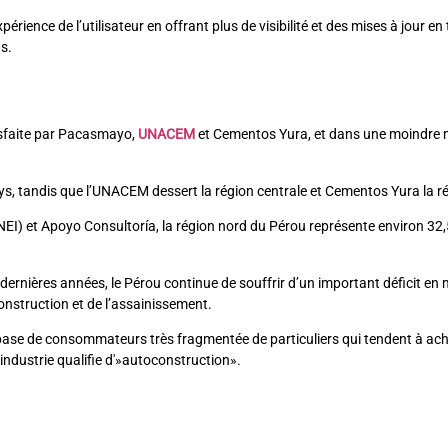
érience de l’utilisateur en offrant plus de visibilité et des mises à jour en
s.
isfaite par Pacasmayo,
UNACEM
et Cementos Yura, et dans une moindre me
s, tandis que l’UNACEM dessert la région centrale et Cementos Yura la r
INEI) et Apoyo Consultoría, la région nord du Pérou représente environ 32
ernières années, le Pérou continue de souffrir d’un important déficit en 
construction et de l’assainissement.
 base de consommateurs très fragmentée de particuliers qui tendent à ac
industrie qualifie d'»autoconstruction».