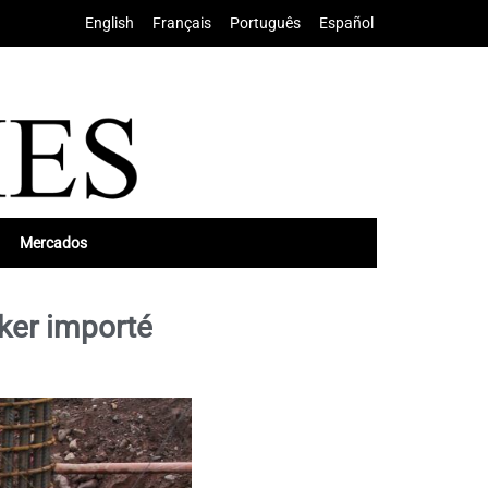
English
•
Français
•
Português
•
Español
Mercados
ker importé