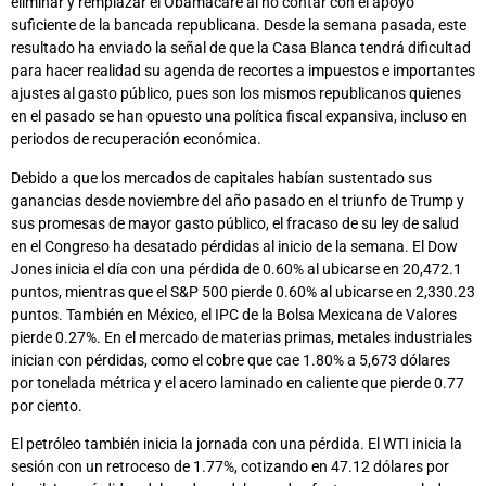
eliminar y remplazar el Obamacare al no contar con el apoyo
suficiente de la bancada republicana. Desde la semana pasada, este
resultado ha enviado la señal de que la Casa Blanca tendrá dificultad
para hacer realidad su agenda de recortes a impuestos e importantes
ajustes al gasto público, pues son los mismos republicanos quienes
en el pasado se han opuesto una política fiscal expansiva, incluso en
periodos de recuperación económica.
Debido a que los mercados de capitales habían sustentado sus
ganancias desde noviembre del año pasado en el triunfo de Trump y
sus promesas de mayor gasto público, el fracaso de su ley de salud
en el Congreso ha desatado pérdidas al inicio de la semana. El Dow
Jones inicia el día con una pérdida de 0.60% al ubicarse en 20,472.1
puntos, mientras que el S&P 500 pierde 0.60% al ubicarse en 2,330.23
puntos. También en México, el IPC de la Bolsa Mexicana de Valores
pierde 0.27%. En el mercado de materias primas, metales industriales
inician con pérdidas, como el cobre que cae 1.80% a 5,673 dólares
por tonelada métrica y el acero laminado en caliente que pierde 0.77
por ciento.
El petróleo también inicia la jornada con una pérdida. El WTI inicia la
sesión con un retroceso de 1.77%, cotizando en 47.12 dólares por