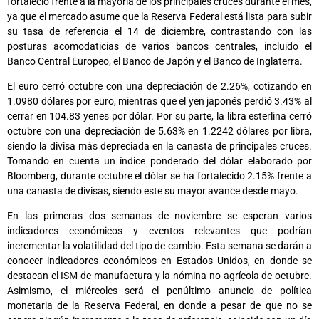
fortaleció frente a la mayoría de los principales cruces durante el mes,
ya que el mercado asume que la Reserva Federal está lista para subir
su tasa de referencia el 14 de diciembre, contrastando con las
posturas acomodaticias de varios bancos centrales, incluido el
Banco Central Europeo, el Banco de Japón y el Banco de Inglaterra.
El euro cerró octubre con una depreciación de 2.26%, cotizando en
1.0980 dólares por euro, mientras que el yen japonés perdió 3.43% al
cerrar en 104.83 yenes por dólar. Por su parte, la libra esterlina cerró
octubre con una depreciación de 5.63% en 1.2242 dólares por libra,
siendo la divisa más depreciada en la canasta de principales cruces.
Tomando en cuenta un índice ponderado del dólar elaborado por
Bloomberg, durante octubre el dólar se ha fortalecido 2.15% frente a
una canasta de divisas, siendo este su mayor avance desde mayo.
En las primeras dos semanas de noviembre se esperan varios
indicadores económicos y eventos relevantes que podrían
incrementar la volatilidad del tipo de cambio. Esta semana se darán a
conocer indicadores económicos en Estados Unidos, en donde se
destacan el ISM de manufactura y la nómina no agrícola de octubre.
Asimismo, el miércoles será el penúltimo anuncio de política
monetaria de la Reserva Federal, en donde a pesar de que no se