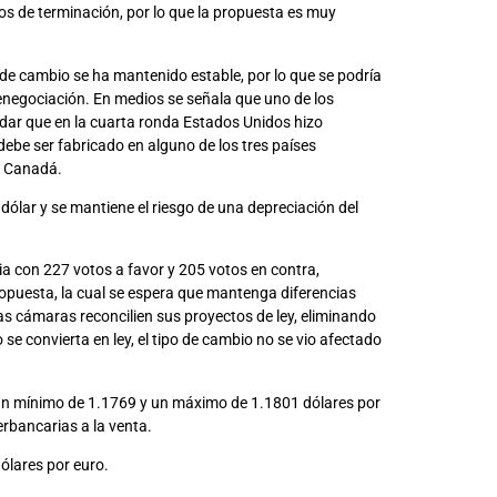
sos de terminación, por lo que la propuesta es muy
 de cambio se ha mantenido estable, por lo que se podría
renegociación. En medios se señala que uno de los
rdar que en la cuarta ronda Estados Unidos hizo
be ser fabricado en alguno de los tres países
y Canadá.
dólar y se mantiene el riesgo de una depreciación del
ia con 227 votos a favor y 205 votos en contra,
opuesta, la cual se espera que mantenga diferencias
 cámaras reconcilien sus proyectos de ley, eliminando
se convierta en ley, el tipo de cambio no se vio afectado
 un mínimo de 1.1769 y un máximo de 1.1801 dólares por
rbancarias a la venta.
dólares por euro.