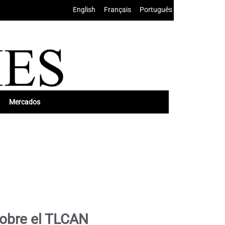
English
•
Français
•
Português
Mercados
sobre el TLCAN