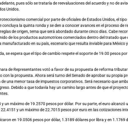
delante, pues sólo se trataría de reevaluaciones del acuerdo y no de avi
dos Unidos.
oteccionismo comercial por parte de oficiales de Estados Unidos, el tipo
ue concluya la quinta ronda y se den a conocer avances en el proceso de 
as reglas de origen, tema que será abordado durante cinco días. Cabe reco
do de los productos automotrices comerciados dentro del tratado que de
 manufacturado en su país, escenario que resulta inviable para México 
a, se espera que el tipo de cambio respete el soporte de 19.00 pesos por 
ámara de Representantes votó a favor de su propuesta de reforma tributar
o con la propuesta. Ahora será turno del Senado de aprobar su propia pr
 de una menor tasa de impuestos corporativos. Será necesario que ambas
ngreso. Debido a que todavía hay un camino largo antes de que el proyecto 
ntes.
3 y un máximo de 19.2570 pesos por dólar. Por su parte, el euro alcanzó
 22.4151 y un máximo de 22.7015 pesos por euro en las cotizaciones inte
ubicaron en 19.0506 pesos por dólar, 1.3189 dólares por libra y en 1.1769 