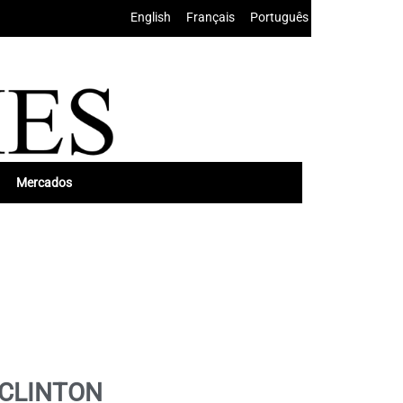
English
•
Français
•
Português
Mercados
 CLINTON