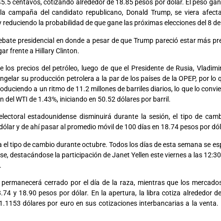
45.5 centavos, cotizando alrededor de 18.85 pesos por dólar. El peso ganó
 la campaña del candidato republicano, Donald Trump, se viera afec
o y reduciendo la probabilidad de que gane las próximas elecciones del 8 d
ebate presidencial en donde a pesar de que Trump pareció estar más pr
 frente a Hillary Clinton.
los precios del petróleo, luego de que el Presidente de Rusia, Vladim
congelar su producción petrolera a la par de los países de la OPEP, por l
oduciendo a un ritmo de 11.2 millones de barriles diarios, lo que lo convier
del WTI de 1.43%, iniciando en 50.52 dólares por barril.
electoral estadounidense disminuirá durante la sesión, el tipo de ca
dólar y de ahí pasar al promedio móvil de 100 días en 18.74 pesos por dól
ra el tipo de cambio durante octubre. Todos los días de esta semana se es
e, destacándose la participación de Janet Yellen este viernes a las 12:30
.
 permanecerá cerrado por el día de la raza, mientras que los mercados
.74 y 18.90 pesos por dólar. En la apertura, la libra cotiza alrededor d
1.1153 dólares por euro en sus cotizaciones interbancarias a la venta.