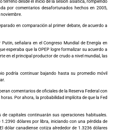
 terreno desde el inicio de la sesión asiática, rompiendo
tada por comentarios desafortunados hechos en 2005,
e noviembre.
eparado en comparación al primer debate, de acuerdo a
ir Putin, señalara en el Congreso Mundial de Energía en
o que esperaba que la OPEP logre formalizar su acuerdo a
te en el principal productor de crudo a nivel mundial, las
mbio podría continuar bajando hasta su promedio móvil
ar.
peran comentarios de oficiales de la Reserva Federal con
 horas. Por ahora, la probabilidad implícita de que la Fed
 de capitales continuarán sus operaciones habituales.
e 1.2390 dólares por libra, iniciando con una pérdida de
 El dólar canadiense cotiza alrededor de 1.3236 dólares