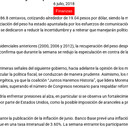
6 julio, 2018
Finanzas
 86.8 centavos, cotizando alrededor de 19.04 pesos por dólar, siendo la
iación del peso ha estado apuntalada por los esfuerzos de comunicación
se dedicaron a reducir la incertidumbre y a reiterar que manejarán polí
denciales anteriores (2000, 2006 y 2012), la recuperación del peso despué
lo confirma que durante la semana se redujo la especulación en contra d
imeras señales del siguiente gobierno, hacia adelante la opinión de los m
rticular la política fiscal, se conduzcan de manera prudente. Asimismo, lo
rgética, ya que la coalición “Juntos Haremos Historia”, que lidera More
ales, superando el número de Congresos necesario para respaldar reform
ía enfrentar presiones al alza, en particular si se observa un fortalecim
or parte de Estados Unidos, como la posible imposición de aranceles a p
nte la publicación de la inflación de junio. Banco Base prevé una inflac
que en una tasa interanual de 3.60%. La semana entrante los participant