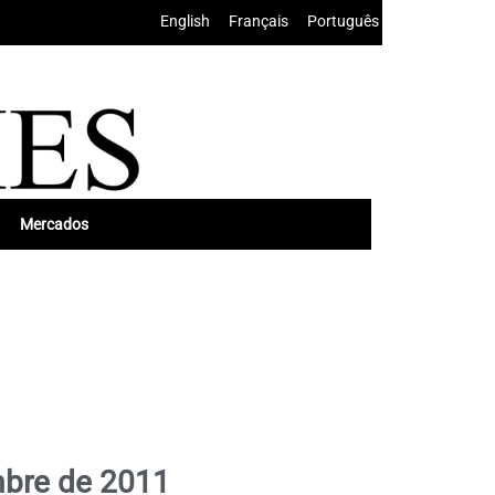
English
•
Français
•
Português
Mercados
mbre de 2011