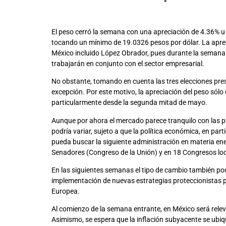
El peso cerró la semana con una apreciación de 4.36% u
tocando un mínimo de 19.0326 pesos por dólar. La aprec
México incluido López Obrador, pues durante la semana 
trabajarán en conjunto con el sector empresarial.
No obstante, tomando en cuenta las tres elecciones presi
excepción. Por este motivo, la apreciación del peso só
particularmente desde la segunda mitad de mayo.
Aunque por ahora el mercado parece tranquilo con las pr
podría variar, sujeto a que la política económica, en pa
pueda buscar la siguiente administración en materia ene
Senadores (Congreso de la Unión) y en 18 Congresos loc
En las siguientes semanas el tipo de cambio también podr
implementación de nuevas estrategias proteccionistas p
Europea.
Al comienzo de la semana entrante, en México será releva
Asimismo, se espera que la inflación subyacente se ubi