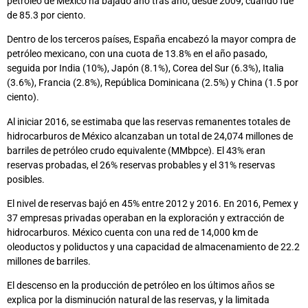
petróleo de México ha bajado año tras año, desde 2009, cuando fue
de 85.3 por ciento.
Dentro de los terceros países, España encabezó la mayor compra de
petróleo mexicano, con una cuota de 13.8% en el año pasado,
seguida por India (10%), Japón (8.1%), Corea del Sur (6.3%), Italia
(3.6%), Francia (2.8%), República Dominicana (2.5%) y China (1.5 por
ciento).
Al iniciar 2016, se estimaba que las reservas remanentes totales de
hidrocarburos de México alcanzaban un total de 24,074 millones de
barriles de petróleo crudo equivalente (MMbpce). El 43% eran
reservas probadas, el 26% reservas probables y el 31% reservas
posibles.
El nivel de reservas bajó en 45% entre 2012 y 2016. En 2016, Pemex y
37 empresas privadas operaban en la exploración y extracción de
hidrocarburos. México cuenta con una red de 14,000 km de
oleoductos y poliductos y una capacidad de almacenamiento de 22.2
millones de barriles.
El descenso en la producción de petróleo en los últimos años se
explica por la disminución natural de las reservas, y la limitada