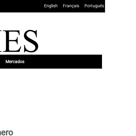
English
•
Français
•
Português
Mercados
nero