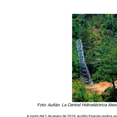
Foto: Autlán. La Central Hidroeléctrica At
A partir del 1 de enero de 2019, Autlán Energía realiza v