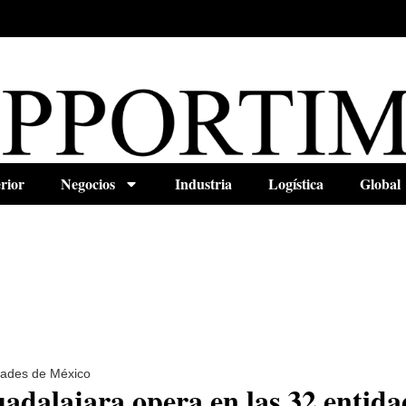
rior
Negocios
Industria
Logística
Global
dades de México
adalajara opera en las 32 entida