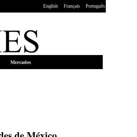
•
•
English
Français
Português
Mercados
des de México