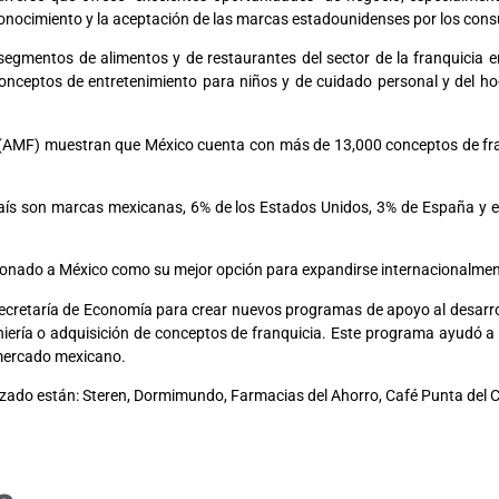
reconocimiento y la aceptación de las marcas estadounidenses por los co
gmentos de alimentos y de restaurantes del sector de la franquicia 
conceptos de entretenimiento para niños y de cuidado personal y del h
 (AMF) muestran que México cuenta con más de 13,000 conceptos de fra
país son marcas mexicanas, 6% de los Estados Unidos, 3% de España y el
ionado a México como su mejor opción para expandirse internacionalmen
cretaría de Economía para crear nuevos programas de apoyo al desarrol
eniería o adquisición de conceptos de franquicia. Este programa ayudó
 mercado mexicano.
ado están: Steren, Dormimundo, Farmacias del Ahorro, Café Punta del Cie