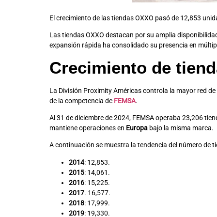
El crecimiento de las tiendas OXXO pasó de 12,853 unid
Las tiendas OXXO destacan por su amplia disponibilidad,
expansión rápida ha consolidado su presencia en múlti
Crecimiento de tie
La División Proximity Américas controla la mayor red d
de la competencia de
FEMSA
.
Al 31 de diciembre de 2024, FEMSA operaba 23,206 ti
mantiene operaciones en
Europa
bajo la misma marca.
A continuación se muestra la tendencia del número de ti
2014
: 12,853.
2015
: 14,061.
2016
: 15,225.
2017
. 16,577.
2018
: 17,999.
2019
: 19,330.