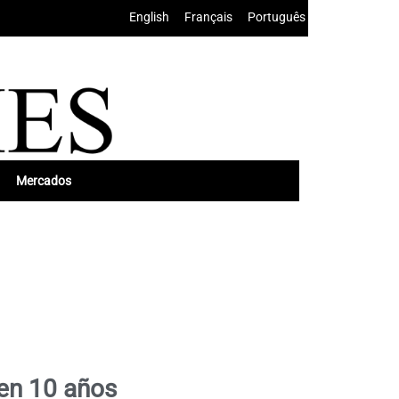
English
•
Français
•
Português
Mercados
 en 10 años