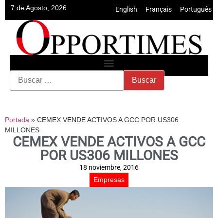
7 de Agosto, 2026
English
•
Français
•
Português
Portada
»
CEMEX VENDE ACTIVOS A GCC POR US306
MILLONES
CEMEX VENDE ACTIVOS A GCC
POR US306 MILLONES
18 noviembre, 2016
Empresas