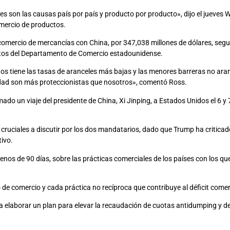
les son las causas país por país y producto por producto», dijo el jueves 
comercio de productos.
 comercio de mercancías con China, por 347,038 millones de dólares, seg
datos del Departamento de Comercio estadounidense.
dos tiene las tasas de aranceles más bajas y las menores barreras no ara
idad son más proteccionistas que nosotros», comentó Ross.
o un viaje del presidente de China, Xi Jinping, a Estados Unidos el 6 y 
 cruciales a discutir por los dos mandatarios, dado que Trump ha critica
ivo.
nos de 90 días, sobre las prácticas comerciales de los países con los q
 de comercio y cada práctica no recíproca que contribuye al déficit come
elaborar un plan para elevar la recaudación de cuotas antidumping y 