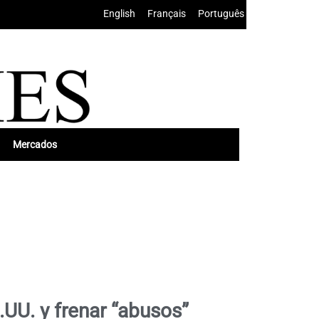
English
•
Français
•
Português
Mercados
.UU. y frenar “abusos”