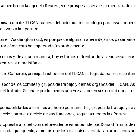
cuerdo con la agencia Reuters, y de prosperar, sería el primer tratado d
omisariado del TLCAN hubiera definido una metodología para evaluar per
mo avanza la apertura.
ón en Washington (sic), es porque de alguna manera dejamos pasar años si
trar cómo esto ha impactado favorablemente.
medias y, de alguna manera, hoy estamos enfrentando las consecuencias 
a entrevista radiofónica.
ibre Comercio, principal institución del TLCAN, integrada por representan
 labor de los comités y grupos de trabajo y demás órganos del TLCAN. As
n del tratado. Se reúne por lo menos una vez al año en sesión ordinaria, 
sponsabilidades a comités ad hoc o permanentes, grupos de trabajo y de e
acción para el ejercicio de sus funciones, según acuerden las Partes.
opuesta a la petición del presidente estadounidense, Donald Trump, de inc
e cada quinquenio, a menos que los tres países acordaran antes renovar