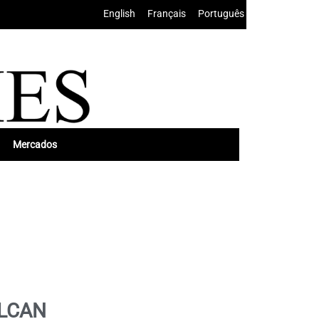
English
•
Français
•
Português
Mercados
TLCAN