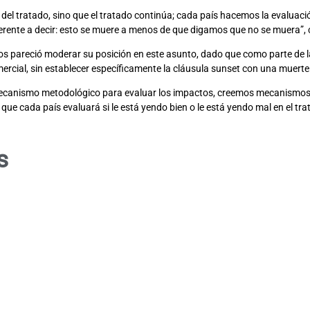
del tratado, sino que el tratado continúa; cada país hacemos la evaluac
iferente a decir: esto se muere a menos de que digamos que no se muera”
os pareció moderar su posición en este asunto, dado que como parte de la
rcial, sin establecer específicamente la cláusula sunset con una muerte
mecanismo metodológico para evaluar los impactos, creemos mecanismos de
ue cada país evaluará si le está yendo bien o le está yendo mal en el tra
s