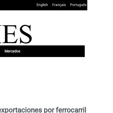
English
•
Français
•
Português
Mercados
xportaciones por ferrocarril