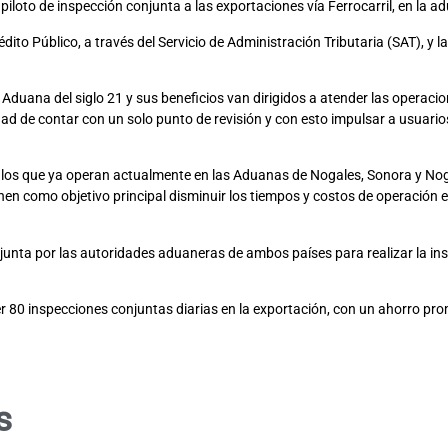
iloto de inspección conjunta a las exportaciones vía Ferrocarril, en la a
dito Público, a través del Servicio de Administración Tributaria (SAT), y
a Aduana del siglo 21 y sus beneficios van dirigidos a atender las operac
dad de contar con un solo punto de revisión y con esto impulsar a usuario
los que ya operan actualmente en las Aduanas de Nogales, Sonora y Noga
enen como objetivo principal disminuir los tiempos y costos de operación
junta por las autoridades aduaneras de ambos países para realizar la ins
er 80 inspecciones conjuntas diarias en la exportación, con un ahorro pr
s