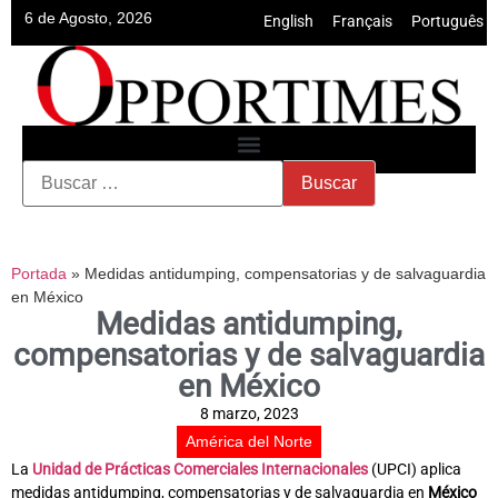
6 de Agosto, 2026
English
•
Français
•
Português
Portada
»
Medidas antidumping, compensatorias y de salvaguardia
en México
Medidas antidumping,
compensatorias y de salvaguardia
en México
8 marzo, 2023
América del Norte
La
Unidad de Prácticas Comerciales Internacionales
(UPCI) aplica
medidas antidumping, compensatorias y de salvaguardia en
México