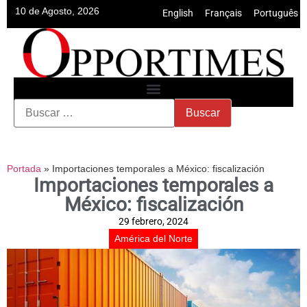
10 de Agosto, 2026
English
•
Français
•
Português
Portada
»
Importaciones temporales a México: fiscalización
Importaciones temporales a
México: fiscalización
29 febrero, 2024
América del Norte