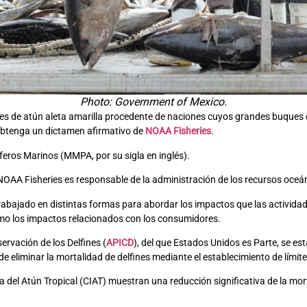
Photo: Government of Mexico.
s de atún aleta amarilla procedente de naciones cuyos grandes buques d
 obtenga un dictamen afirmativo de
NOAA Fisheries
.
íferos Marinos (MMPA, por su sigla en inglés).
NOAA Fisheries es responsable de la administración de los recursos oceán
trabajado en distintas formas para abordar los impactos que las activida
omo los impactos relacionados con los consumidores.
ervación de los Delfines (
APICD
), del que Estados Unidos es Parte, se est
 de eliminar la mortalidad de delfines mediante el establecimiento de límit
del Atún Tropical (CIAT) muestran una reducción significativa de la morta