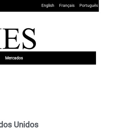
English
•
Français
•
Português
Mercados
ados Unidos