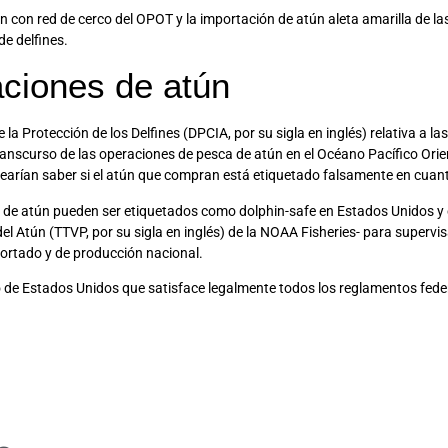
on red de cerco del OPOT y la importación de atún aleta amarilla de las
de delfines.
ciones de atún
a Protección de los Delfines (DPCIA, por su sigla en inglés) relativa a la
nscurso de las operaciones de pesca de atún en el Océano Pacífico Orient
arían saber si el atún que compran está etiquetado falsamente en cuanto a
s de atún pueden ser etiquetados como dolphin-safe en Estados Unidos y
del Atún (TTVP, por su sigla en inglés) de la NOAA Fisheries- para supervi
rtado y de producción nacional.
 de Estados Unidos que satisface legalmente todos los reglamentos federa