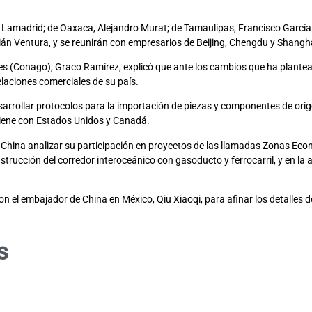
 Lamadrid; de Oaxaca, Alejandro Murat; de Tamaulipas, Francisco García
n Ventura, y se reunirán con empresarios de Beijing, Chengdu y Shangh
es (Conago), Graco Ramírez, explicó que ante los cambios que ha plantea
laciones comerciales de su país.
rrollar protocolos para la importación de piezas y componentes de orig
tiene con Estados Unidos y Canadá.
China analizar su participación en proyectos de las llamadas Zonas Econ
trucción del corredor interoceánico con gasoducto y ferrocarril, y en la
on el embajador de China en México, Qiu Xiaoqi, para afinar los detalles de
s