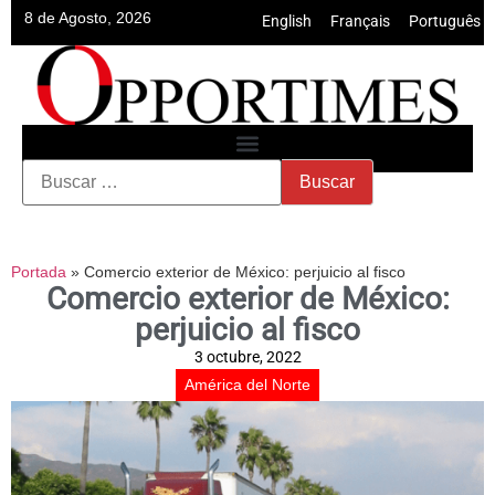
8 de Agosto, 2026
English
•
Français
•
Português
Portada
»
Comercio exterior de México: perjuicio al fisco
Comercio exterior de México:
perjuicio al fisco
3 octubre, 2022
América del Norte