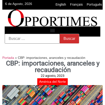
6 de Agosto, 2026
English
•
Français
•
Português
Portada
»
CBP: importaciones, aranceles y recaudación
CBP: importaciones, aranceles y
recaudación
22 agosto, 2023
América del Norte