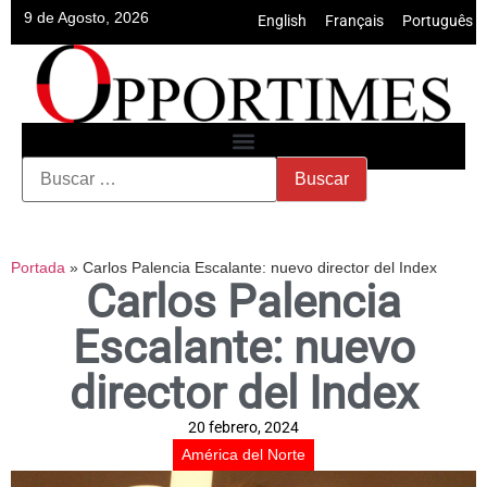
9 de Agosto, 2026
English
•
Français
•
Português
Portada
»
Carlos Palencia Escalante: nuevo director del Index
Carlos Palencia
Escalante: nuevo
director del Index
20 febrero, 2024
América del Norte