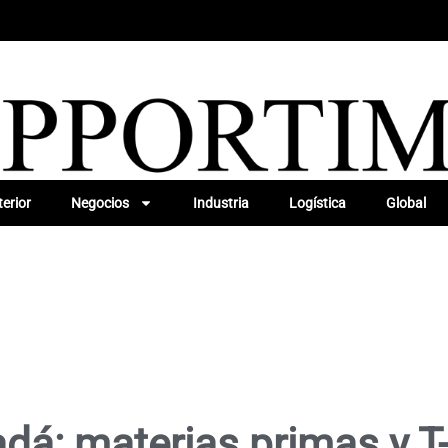
erior
Negocios
Industria
Logística
Global
dá: materias primas y 