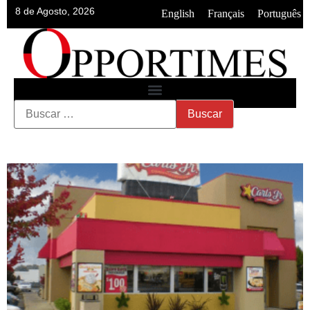
8 de Agosto, 2026
•
•
English
Français
Português