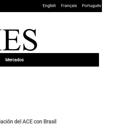
English
•
Français
•
Português
Mercados
iación del ACE con Brasil