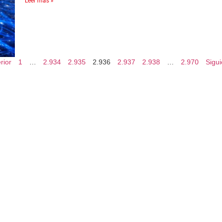
Leer más »
rior
1
…
2.934
2.935
2.936
2.937
2.938
…
2.970
Sigui