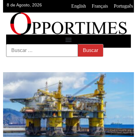
8 de Agosto, 2026
•
•
English
Français
Português